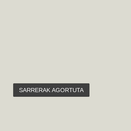
CHILL MAFIA
+ Nerve Agent
Post Party MALAKIAS MX3
Urriak 31 osteguna
Ateak – 20:30
Emanaldia – 21:00
SARRERAK AGORTUTA