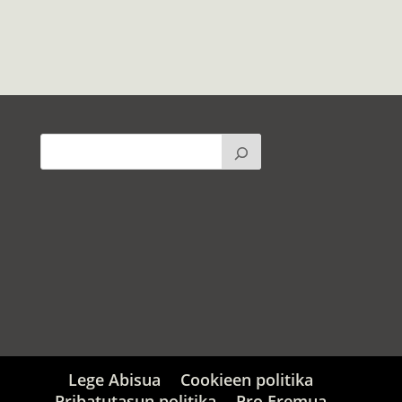
Lege Abisua
Cookieen politika
Pribatutasun politika
Pro Eremua