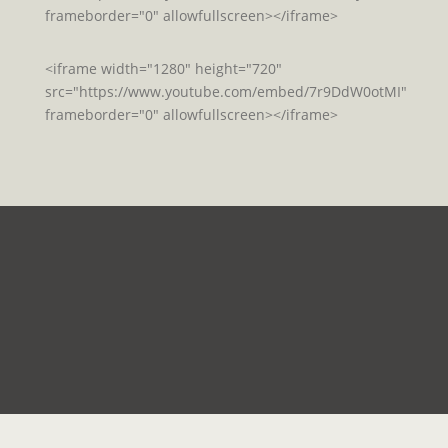
frameborder="0" allowfullscreen></iframe>
<iframe width="1280" height="720"
src="https://www.youtube.com/embed/7r9DdW0otMI"
frameborder="0" allowfullscreen></iframe>