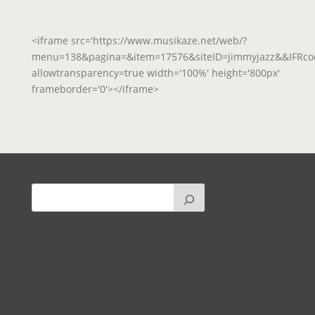
<iframe src='https://www.musikaze.net/web/?
menu=138&pagina=&item=17576&siteID=jimmyjazz&&IFRco
allowtransparency=true width='100%' height='800px'
frameborder='0'></iframe>