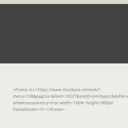
<iframe src='https://www.musikaze.net/web/?
menu=138&pagina=&item=18227&siteID=jimmyjazz&&IFRco
allowtransparency=true width='100%' height='800px'
frameborder='0'></iframe>