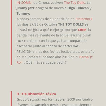
IN-SOMNI
de Girona, vuelven
The Toy Dolls
. La
Jimmy Jazz
acogerá de nuevo a
Olga
,
Duncan
y
Tommy.
A pocas semanas de su aparición en
PintorRock
los días 27/28 de Octubre
THE TOY DOLLS
se
llevará de gira a qué mejor grupo que
CRIM
, la
banda más relevante de la actual escena punk
rock
catalana, con la que ya han compartido
escenario junto al cabeza de cartel BAD
RELIGION en las dos fechas festivaleras, este año
en Mallorca y el pasado año 2016 en el
Barna ‘n’
Roll
. ¿Qué más se puede pedir?
D-TOX Distorsión Tóxica
Grupo de
punk-rock
formado en 2009 por cuatro
jóvenes de
Gasteiz
y
Araia
. Pese a que siempre